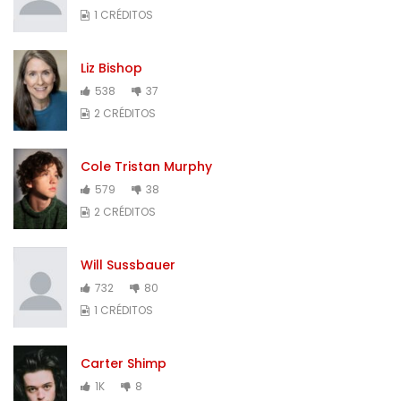
1 CRÉDITOS
Liz Bishop
538
37
2 CRÉDITOS
Cole Tristan Murphy
579
38
2 CRÉDITOS
Will Sussbauer
732
80
1 CRÉDITOS
Carter Shimp
1K
8