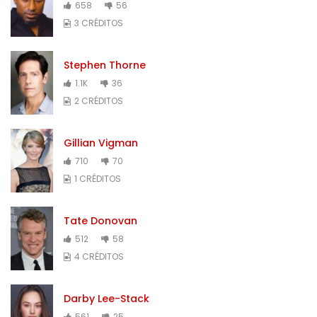
658
56
3 CRÉDITOS
Stephen Thorne
1.1K
36
2 CRÉDITOS
Gillian Vigman
710
70
1 CRÉDITOS
Tate Donovan
512
58
4 CRÉDITOS
Darby Lee-Stack
561
25