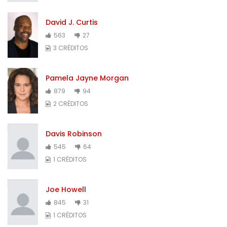
David J. Curtis
563
27
3 CRÉDITOS
Pamela Jayne Morgan
879
94
2 CRÉDITOS
Davis Robinson
545
64
1 CRÉDITOS
Joe Howell
845
31
1 CRÉDITOS