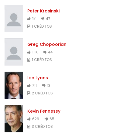
Peter Krasinski
1K
47
1 CRÉDITOS
Greg Chopoorian
1.1K
44
1 CRÉDITOS
Ian Lyons
711
13
2 CRÉDITOS
Kevin Fennessy
626
65
3 CRÉDITOS