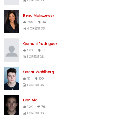
1 CRÉDITOS
Rena Maliszewski
755
94
4 CRÉDITOS
Osmani Rodriguez
562
71
1 CRÉDITOS
Oscar Wahlberg
1K
100
1 CRÉDITOS
Dan Aid
1.2K
76
1 CRÉDITOS