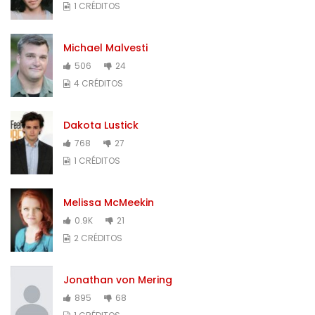
1 CRÉDITOS
Michael Malvesti
506
24
4 CRÉDITOS
Dakota Lustick
768
27
1 CRÉDITOS
Melissa McMeekin
0.9K
21
2 CRÉDITOS
Jonathan von Mering
895
68