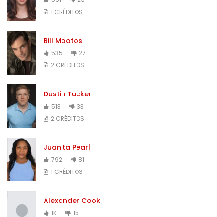
1 CRÉDITOS
Bill Mootos
535
27
2 CRÉDITOS
Dustin Tucker
513
33
2 CRÉDITOS
Juanita Pearl
792
81
1 CRÉDITOS
Alexander Cook
1K
15