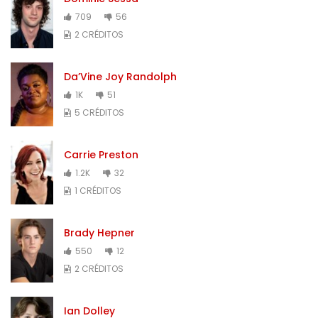
709
56
2 CRÉDITOS
Da’Vine Joy Randolph
1K
51
5 CRÉDITOS
Carrie Preston
1.2K
32
1 CRÉDITOS
Brady Hepner
550
12
2 CRÉDITOS
Ian Dolley