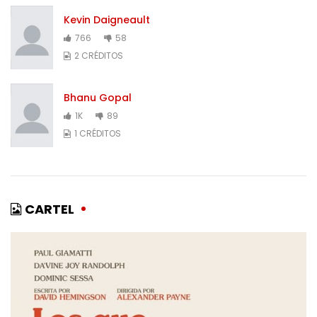
Kevin Daigneault
766
58
2 CRÉDITOS
Bhanu Gopal
1K
89
1 CRÉDITOS
CARTEL