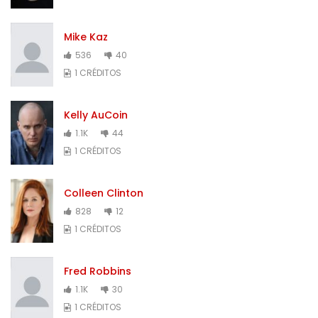
Mike Kaz
536
40
1 CRÉDITOS
Kelly AuCoin
1.1K
44
1 CRÉDITOS
Colleen Clinton
828
12
1 CRÉDITOS
Fred Robbins
1.1K
30
1 CRÉDITOS