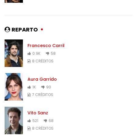
REPARTO
Francesco Carril
0.9K
58
8 CRÉDITOS
Aura Garrido
1K
90
7 CRÉDITOS
Vito Sanz
521
68
8 CRÉDITOS