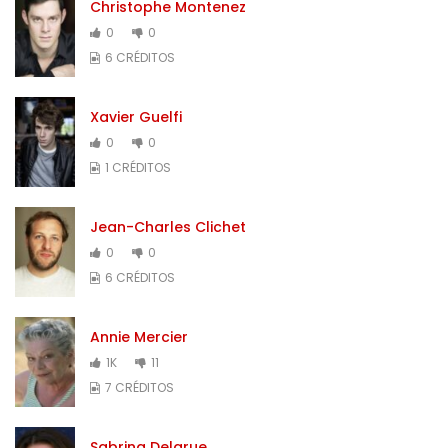
Christophe Montenez
0
0
6 CRÉDITOS
Xavier Guelfi
0
0
1 CRÉDITOS
Jean-Charles Clichet
0
0
6 CRÉDITOS
Annie Mercier
1K
11
7 CRÉDITOS
Sabrina Delarue