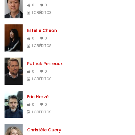
0
0
1 CRÉDITOS
Estelle Cheon
0
0
1 CRÉDITOS
Patrick Perreaux
0
0
1 CRÉDITOS
Eric Hervè
0
0
1 CRÉDITOS
Christèle Guery