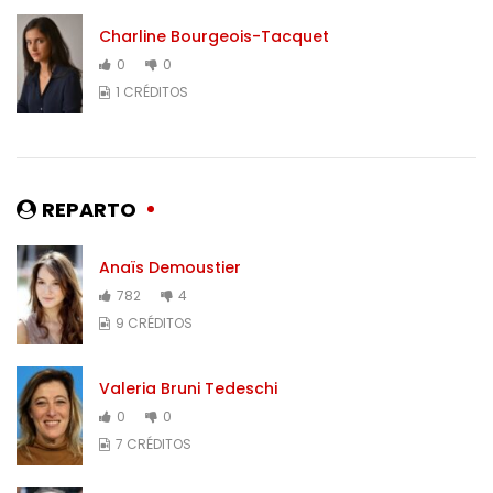
Charline Bourgeois-Tacquet
0
0
1 CRÉDITOS
REPARTO
Anaïs Demoustier
782
4
9 CRÉDITOS
Valeria Bruni Tedeschi
0
0
7 CRÉDITOS