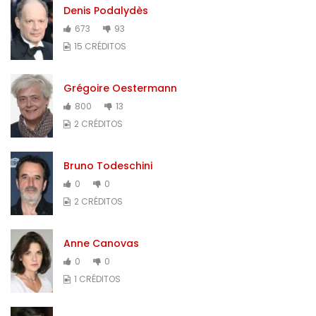
Denis Podalydès
673
93
15 CRÉDITOS
Grégoire Oestermann
800
13
2 CRÉDITOS
Bruno Todeschini
0
0
2 CRÉDITOS
Anne Canovas
0
0
1 CRÉDITOS