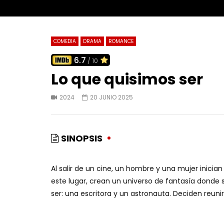
COMEDIA
DRAMA
ROMANCE
6.7
/ 10
Lo que quisimos ser
2024
20 JUNIO 2025
SINOPSIS
Al salir de un cine, un hombre y una mujer inici
este lugar, crean un universo de fantasía donde
ser: una escritora y un astronauta. Deciden reuni