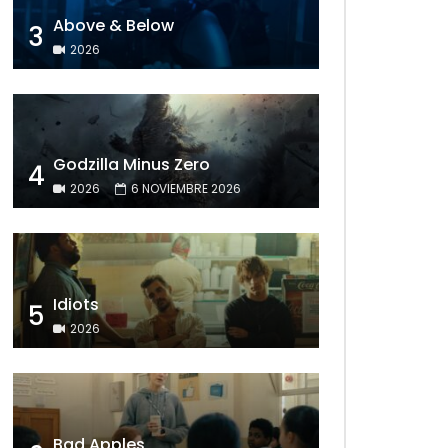
Above & Below
3
2026
Godzilla Minus Zero
4
2026
6 NOVIEMBRE 2026
Idiots
5
2026
Bad Apples