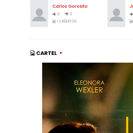
Carlos Gorosito
J
0
0
1 CRÉDITOS
CARTEL