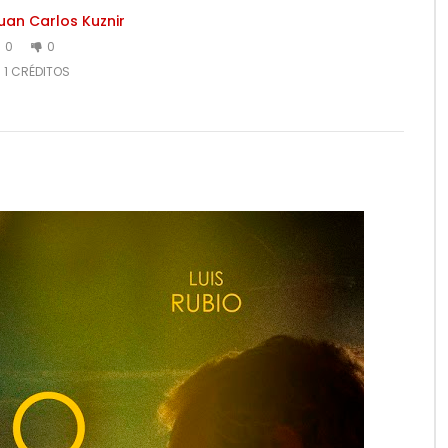
uan Carlos Kuznir
0
0
1 CRÉDITOS