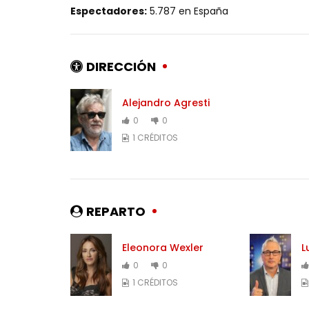
Espectadores:
5.787 en España
DIRECCIÓN
Alejandro Agresti
0
0
1 CRÉDITOS
REPARTO
Eleonora Wexler
L
0
0
1 CRÉDITOS