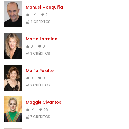
Manuel Manquiña
1.1K
24
4 CRÉDITOS
Marta Larralde
0
0
3 CRÉDITOS
María Pujalte
0
0
2 CRÉDITOS
Maggie Civantos
1K
26
7 CRÉDITOS