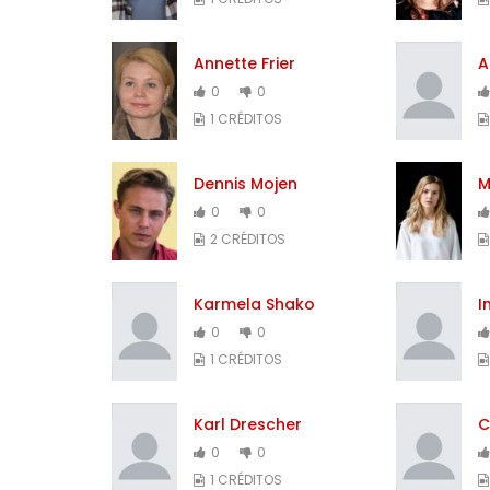
Annette Frier
A
0
0
1 CRÉDITOS
Dennis Mojen
M
0
0
2 CRÉDITOS
Karmela Shako
I
0
0
1 CRÉDITOS
Karl Drescher
C
0
0
1 CRÉDITOS