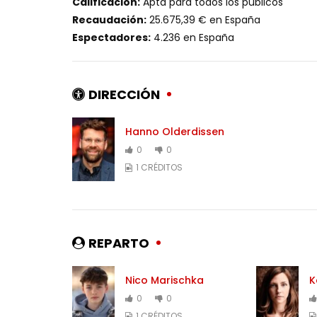
Calificación:
Apta para todos los públicos
Recaudación:
25.675,39 € en España
Espectadores:
4.236 en España
DIRECCIÓN
Hanno Olderdissen
0
0
1 CRÉDITOS
REPARTO
Nico Marischka
K
0
0
1 CRÉDITOS