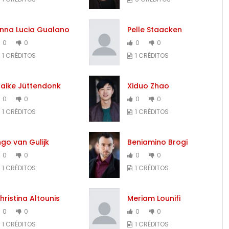
nna Lucia Gualano
Pelle Staacken
0
0
0
0
1 CRÉDITOS
1 CRÉDITOS
aike Jüttendonk
Xiduo Zhao
0
0
0
0
1 CRÉDITOS
1 CRÉDITOS
ngo van Gulijk
Beniamino Brogi
0
0
0
0
1 CRÉDITOS
1 CRÉDITOS
hristina Altounis
Meriam Lounifi
0
0
0
0
1 CRÉDITOS
1 CRÉDITOS