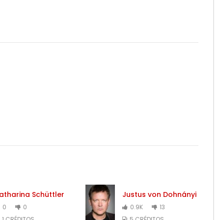
atharina Schüttler
Justus von Dohnányi
0
0
0.9K
13
1 CRÉDITOS
5 CRÉDITOS