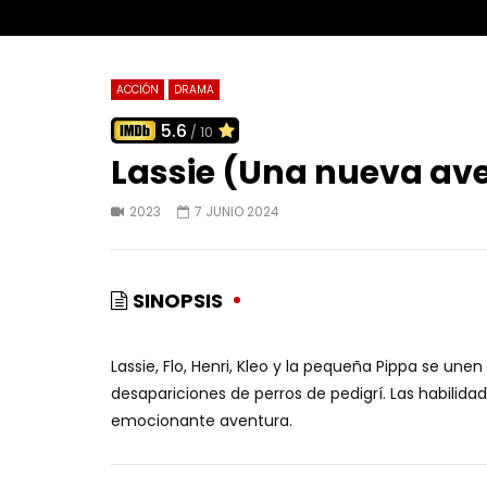
ACCIÓN
DRAMA
5.6
/ 10
Lassie (Una nueva av
2023
7 JUNIO 2024
SINOPSIS
Lassie, Flo, Henri, Kleo y la pequeña Pippa se une
desapariciones de perros de pedigrí. Las habilida
emocionante aventura.