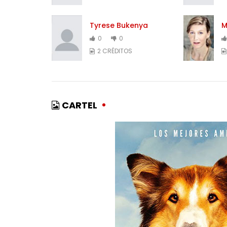
Tyrese Bukenya
M
0
0
2 CRÉDITOS
CARTEL