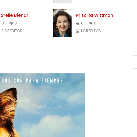
areile Blendl
Priscilla Wittman
0
0
0
0
2 CRÉDITOS
1 CRÉDITOS