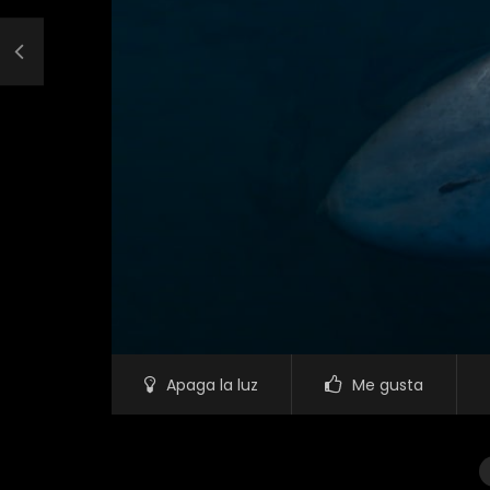
Apaga la luz
Me gusta