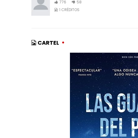
776
58
1 CRÉDITOS
CARTEL