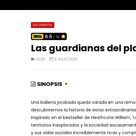
DOCUMENTAL
6.6
/ 10
Las guardianas del p
2023
6 JULIO 2023
SINOPSIS
Una ballena jorobada queda varada en una remota o
descubriremos la historia de estas extraordinaria
Inspirado en el bestseller de Heathcote William, ‘L
territorios inexplorados y la sociedad escasamen
y sus vidas sociales increíblemente ricas y compl