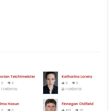
lorian Teichtmeister
Katharina Lorenz
0
0
0
0
1 CRÉDITOS
1 CRÉDITOS
lma Hasun
Finnegan Oldfield
0
0
823
20