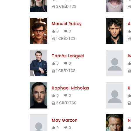
2 CRÉDITOS
Manuel Rubey
A
0
0
1 CRÉDITOS
Tamás Lengyel
I
0
0
1 CRÉDITOS
Raphael Nicholas
R
0
0
2 CRÉDITOS
May Garzon
N
0
0