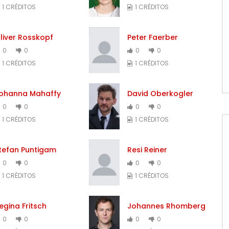
1 CRÉDITOS
1 CRÉDITOS
liver Rosskopf
Peter Faerber
0
0
0
0
1 CRÉDITOS
1 CRÉDITOS
ohanna Mahaffy
David Oberkogler
0
0
0
0
1 CRÉDITOS
1 CRÉDITOS
tefan Puntigam
Resi Reiner
0
0
0
0
1 CRÉDITOS
1 CRÉDITOS
egina Fritsch
Johannes Rhomberg
0
0
0
0