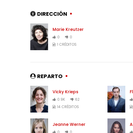
DIRECCIÓN
Marie Kreutzer
0
0
1 CRÉDITOS
REPARTO
Vicky Krieps
F
0.9K
62
14 CRÉDITOS
Jeanne Werner
A
0
0