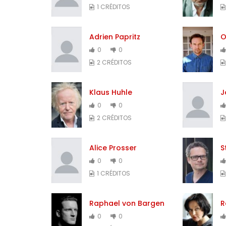
1 CRÉDITOS
Adrien Papritz
O
0
0
2 CRÉDITOS
Klaus Huhle
J
0
0
2 CRÉDITOS
Alice Prosser
S
0
0
1 CRÉDITOS
Raphael von Bargen
R
0
0