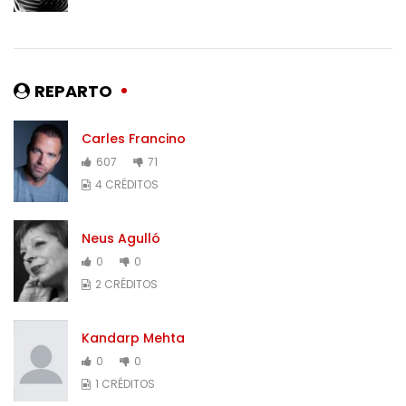
REPARTO
Carles Francino
607
71
4 CRÉDITOS
Neus Agulló
0
0
2 CRÉDITOS
Kandarp Mehta
0
0
1 CRÉDITOS