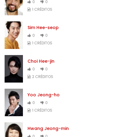
0
0
1 CRÉDITOS
Sim Hee-seop
0
0
1 CRÉDITOS
Choi Hee-jin
0
0
2 CRÉDITOS
Yoo Jeong-ho
0
0
1 CRÉDITOS
Hwang Jeong-min
0
0