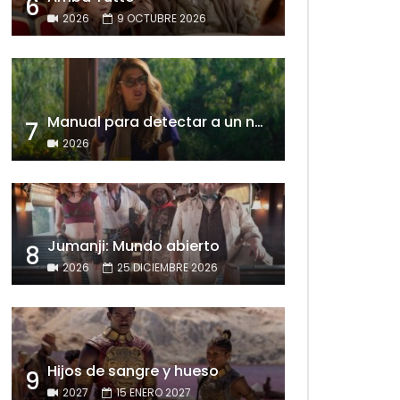
6
2026
9 OCTUBRE 2026
Manual para detectar a un narcisista
7
2026
Jumanji: Mundo abierto
8
2026
25 DICIEMBRE 2026
Hijos de sangre y hueso
9
2027
15 ENERO 2027