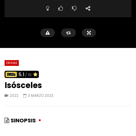
DRAMA
5.1
/ 10
Isósceles
2022
3 MARZO 2023
SINOPSIS