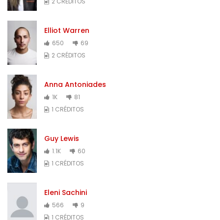
2 CRÉDITOS
Elliot Warren
650
69
2 CRÉDITOS
Anna Antoniades
1K
81
1 CRÉDITOS
Guy Lewis
1.1K
60
1 CRÉDITOS
Eleni Sachini
566
9
1 CRÉDITOS