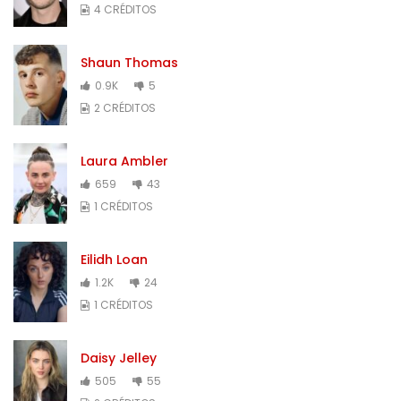
4 CRÉDITOS
Shaun Thomas
0.9K
5
2 CRÉDITOS
Laura Ambler
659
43
1 CRÉDITOS
Eilidh Loan
1.2K
24
1 CRÉDITOS
Daisy Jelley
505
55