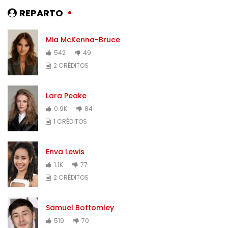
REPARTO
Mia McKenna-Bruce
542
49
2 CRÉDITOS
Lara Peake
0.9K
84
1 CRÉDITOS
Enva Lewis
1.1K
77
2 CRÉDITOS
Samuel Bottomley
519
70