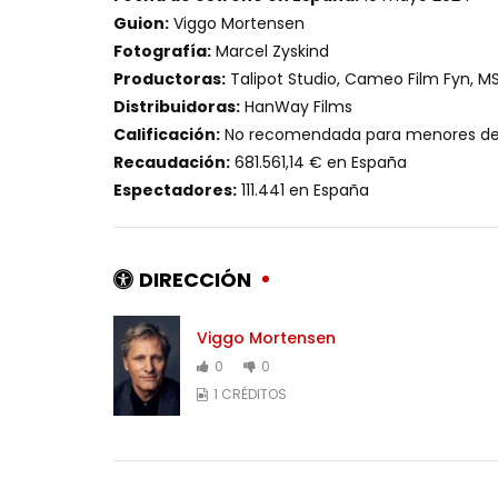
Guion:
Viggo Mortensen
Fotografía:
Marcel Zyskind
Productoras:
Talipot Studio, Cameo Film Fyn, MS
Distribuidoras:
HanWay Films
Calificación:
No recomendada para menores de 
Recaudación:
681.561,14 € en España
Espectadores:
111.441 en España
DIRECCIÓN
Viggo Mortensen
0
0
1 CRÉDITOS