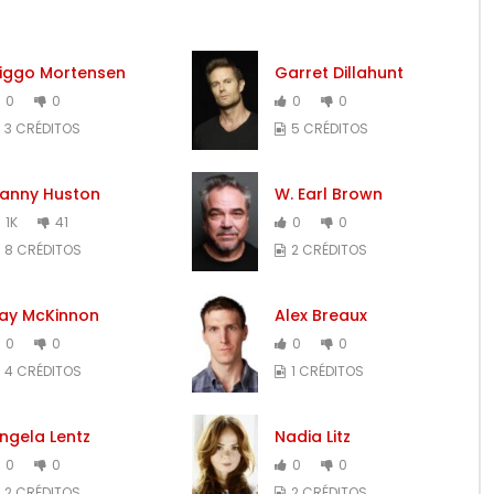
iggo Mortensen
Garret Dillahunt
0
0
0
0
3 CRÉDITOS
5 CRÉDITOS
anny Huston
W. Earl Brown
1K
41
0
0
8 CRÉDITOS
2 CRÉDITOS
ay McKinnon
Alex Breaux
0
0
0
0
4 CRÉDITOS
1 CRÉDITOS
ngela Lentz
Nadia Litz
0
0
0
0
2 CRÉDITOS
2 CRÉDITOS