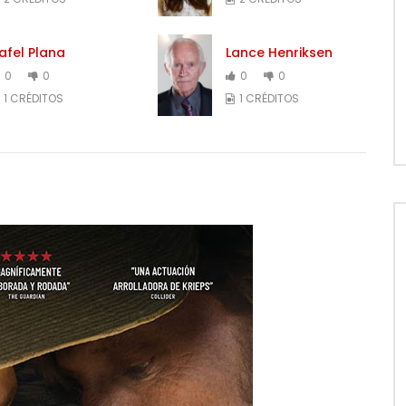
afel Plana
Lance Henriksen
0
0
0
0
1 CRÉDITOS
1 CRÉDITOS