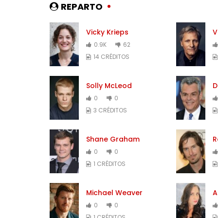
REPARTO
Vicky Krieps
V
0.9K
62
14 CRÉDITOS
Solly McLeod
D
0
0
3 CRÉDITOS
Shane Graham
R
0
0
1 CRÉDITOS
Michael Weaver
A
0
0
1 CRÉDITOS