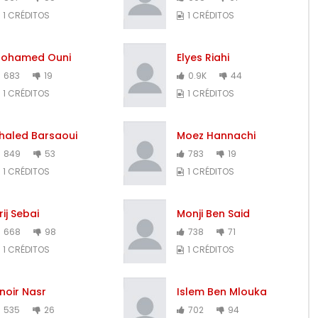
1 CRÉDITOS
1 CRÉDITOS
ohamed Ouni
Elyes Riahi
683
19
0.9K
44
1 CRÉDITOS
1 CRÉDITOS
haled Barsaoui
Moez Hannachi
849
53
783
19
1 CRÉDITOS
1 CRÉDITOS
rij Sebai
Monji Ben Said
668
98
738
71
1 CRÉDITOS
1 CRÉDITOS
noir Nasr
Islem Ben Mlouka
535
26
702
94