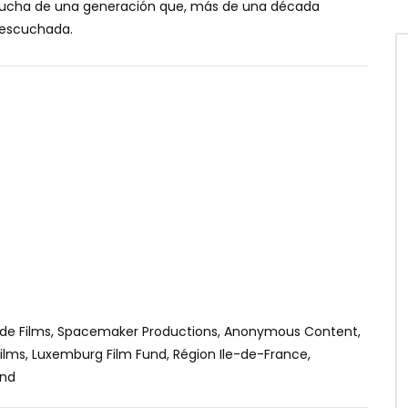
 la lucha de una generación que, más de una década
r escuchada.
side Films, Spacemaker Productions, Anonymous Content,
éfilms, Luxemburg Film Fund, Région Ile-de-France,
und