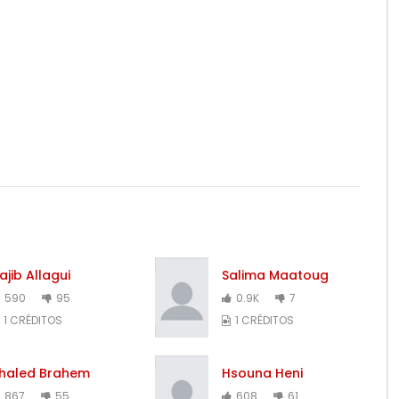
ajib Allagui
Salima Maatoug
590
95
0.9K
7
1 CRÉDITOS
1 CRÉDITOS
haled Brahem
Hsouna Heni
867
55
608
61