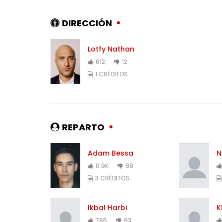
DIRECCIÓN
Lotfy Nathan
612
12
1 CRÉDITOS
REPARTO
Adam Bessa
N
0.9K
88
3 CRÉDITOS
Ikbal Harbi
K
786
93