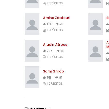
1 CRÉDITOS
Amine Zaafouri
S
1.1K
20
1 CRÉDITOS
A
Aladin Atrous
M
705
83
1 CRÉDITOS
Sami Ghrab
511
81
1 CRÉDITOS