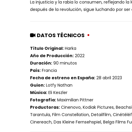
La injusticia y la rabia lo consumen, reflejando
después de la revolución, sigue luchando por se
DATOS TÉCNICOS
Título Original:
Harka
Año de Producción:
2022
Duración:
90 minutos
País:
Francia
Fecha de estreno en España:
28 abril 2023
Guion:
Lotfy Nathan
Música:
Eli Keszler
Fotografía:
Maximilian Pittner
Productoras:
Cinenovo, Kodiak Pictures, Beach
Tarantula, Film Constellation, Detailfilm, Cinétél
Cinereach, Das Kleine Fernsehspiel, Belga Films F