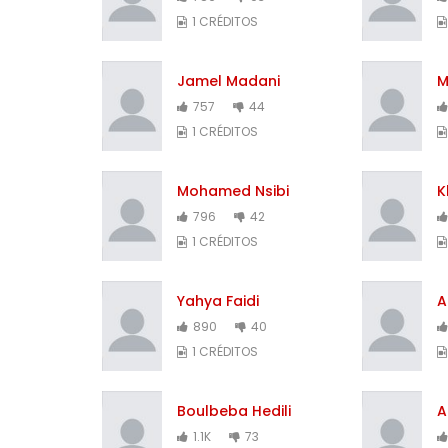
1 CRÉDITOS
Jamel Madani
M
757
44
1 CRÉDITOS
Mohamed Nsibi
K
796
42
1 CRÉDITOS
Yahya Faidi
A
890
40
1 CRÉDITOS
Boulbeba Hedili
A
1.1K
73