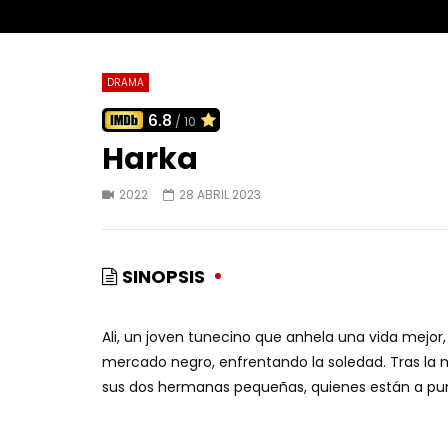
DRAMA
6.8
/ 10
Harka
2022
28 ABRIL 2023
SINOPSIS
Ali, un joven tunecino que anhela una vida mejo
mercado negro, enfrentando la soledad. Tras la 
sus dos hermanas pequeñas, quienes están a pun