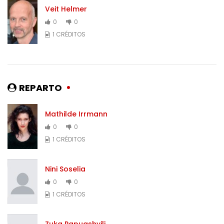
Veit Helmer
0
0
1 CRÉDITOS
REPARTO
Mathilde Irrmann
0
0
1 CRÉDITOS
Nini Soselia
0
0
1 CRÉDITOS
Zuka Papuashvili