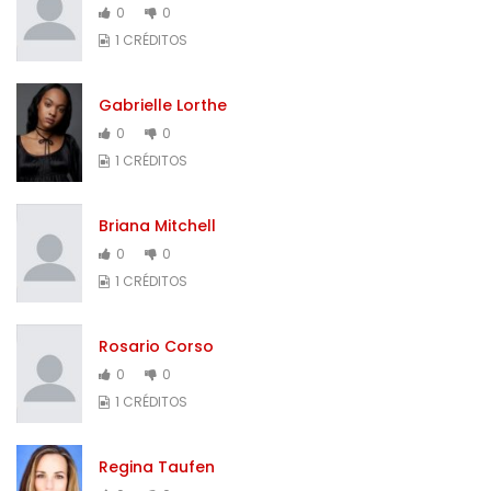
0
0
1 CRÉDITOS
Gabrielle Lorthe
0
0
1 CRÉDITOS
Briana Mitchell
0
0
1 CRÉDITOS
Rosario Corso
0
0
1 CRÉDITOS
Regina Taufen