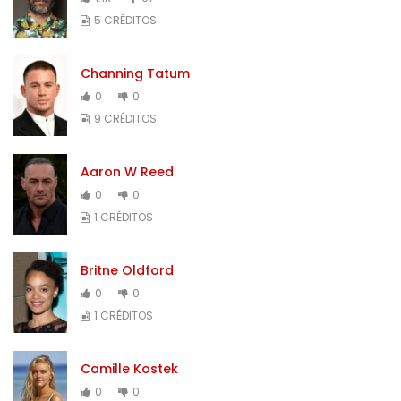
5 CRÉDITOS
Channing Tatum
0
0
9 CRÉDITOS
Aaron W Reed
0
0
1 CRÉDITOS
Britne Oldford
0
0
1 CRÉDITOS
Camille Kostek
0
0