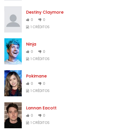
Destiny Claymore
0
0
1 CRÉDITOS
Ninja
0
0
1 CRÉDITOS
Pokimane
0
0
1 CRÉDITOS
Lannan Eacott
0
0
1 CRÉDITOS