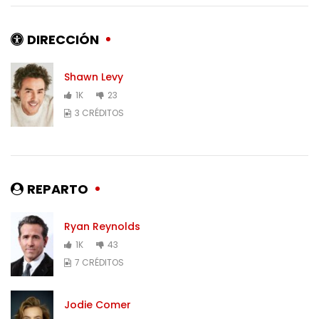
DIRECCIÓN
Shawn Levy
1K
23
3 CRÉDITOS
REPARTO
Ryan Reynolds
1K
43
7 CRÉDITOS
Jodie Comer