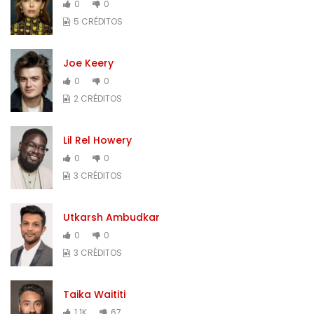
0
0
5 CRÉDITOS
Joe Keery
0
0
2 CRÉDITOS
Lil Rel Howery
0
0
3 CRÉDITOS
Utkarsh Ambudkar
0
0
3 CRÉDITOS
Taika Waititi
1.1K
67