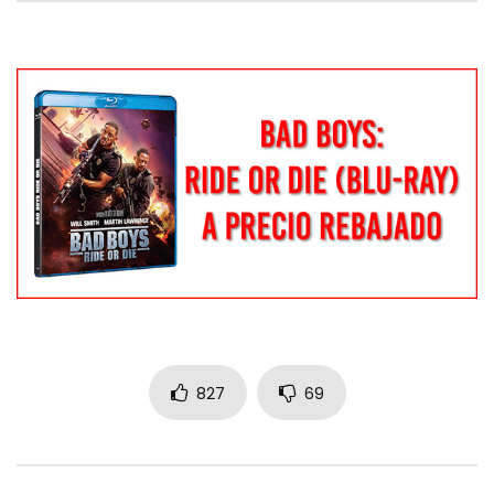
827
69