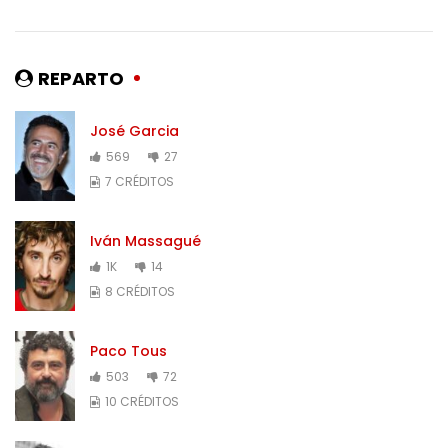
REPARTO
José Garcia
569
27
7 CRÉDITOS
Iván Massagué
1K
14
8 CRÉDITOS
Paco Tous
503
72
10 CRÉDITOS