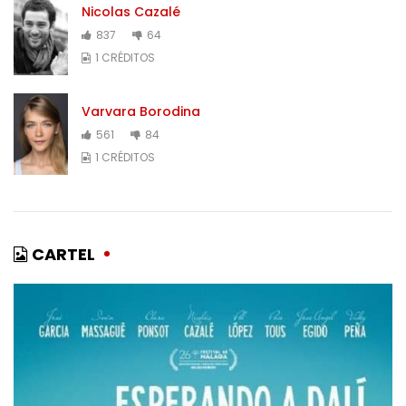
Nicolas Cazalé
837
64
1 CRÉDITOS
Varvara Borodina
561
84
1 CRÉDITOS
CARTEL