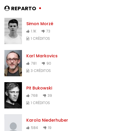
REPARTO
Simon Morzé
1.1K
73
1 CRÉDITOS
Karl Markovics
781
90
3 CRÉDITOS
Pit Bukowski
768
39
1 CRÉDITOS
Karola Niederhuber
584
19