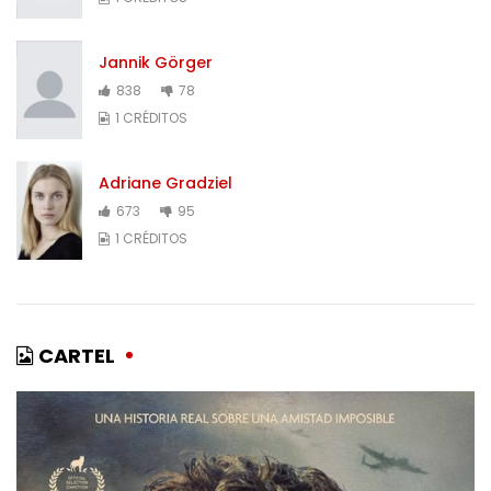
Jannik Görger
838
78
1 CRÉDITOS
Adriane Gradziel
673
95
1 CRÉDITOS
CARTEL