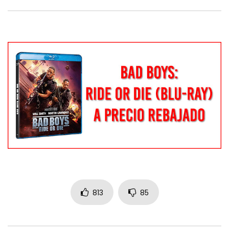
813
85