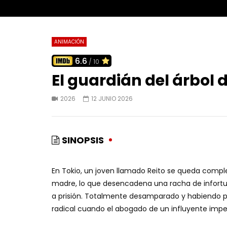
ANIMACIÓN
6.6
/ 10
El guardián del árbol 
2026
12 JUNIO 2026
SINOPSIS
En Tokio, un joven llamado Reito se queda comple
madre, lo que desencadena una racha de infortu
a prisión. Totalmente desamparado y habiendo perd
radical cuando el abogado de un influyente imper