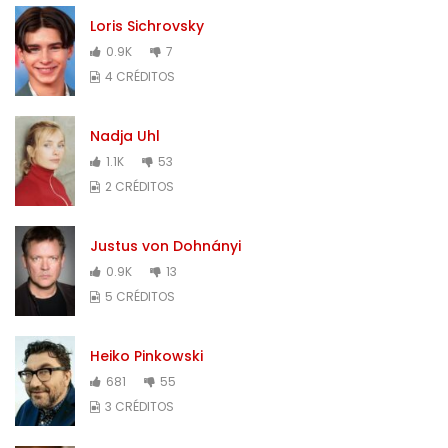
Loris Sichrovsky
0.9K
7
4 CRÉDITOS
Nadja Uhl
1.1K
53
2 CRÉDITOS
Justus von Dohnányi
0.9K
13
5 CRÉDITOS
Heiko Pinkowski
681
55
3 CRÉDITOS