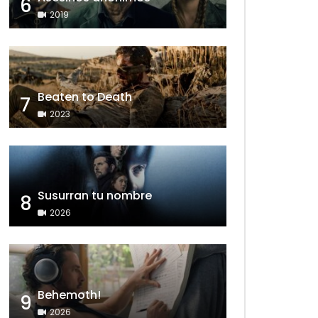
6
2019
Beaten to Death
7
2023
Susurran tu nombre
8
2026
Behemoth!
9
2026