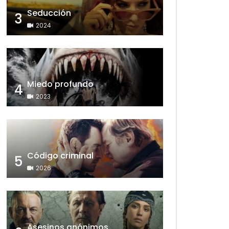
Seducción
3
2024
Miedo profundo
4
2023
Código criminal
5
2026
Asesinos anónimos