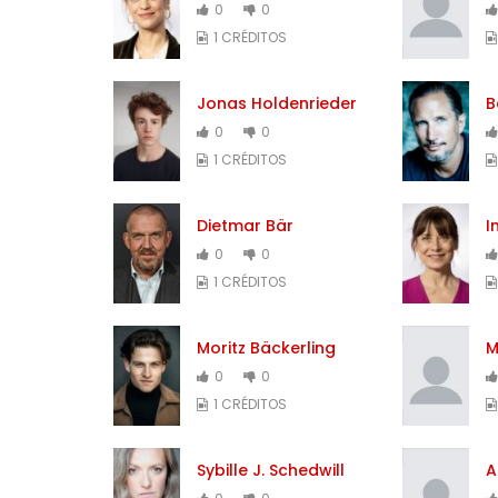
0
0
1 CRÉDITOS
Jonas Holdenrieder
B
0
0
1 CRÉDITOS
Dietmar Bär
I
0
0
1 CRÉDITOS
Moritz Bäckerling
M
0
0
1 CRÉDITOS
Sybille J. Schedwill
A