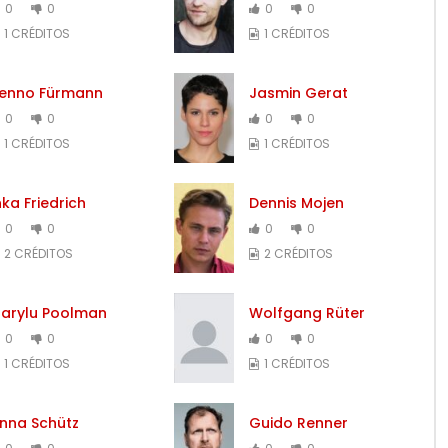
0
0
0
0
1 CRÉDITOS
1 CRÉDITOS
enno Fürmann
Jasmin Gerat
0
0
0
0
1 CRÉDITOS
1 CRÉDITOS
nka Friedrich
Dennis Mojen
0
0
0
0
2 CRÉDITOS
2 CRÉDITOS
arylu Poolman
Wolfgang Rüter
0
0
0
0
1 CRÉDITOS
1 CRÉDITOS
nna Schütz
Guido Renner