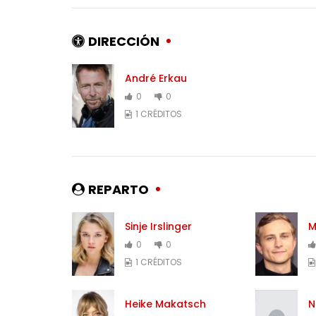
DIRECCIÓN
André Erkau
0
0
1 CRÉDITOS
REPARTO
Sinje Irslinger
M
0
0
1 CRÉDITOS
Heike Makatsch
N