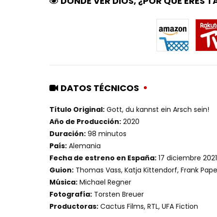
DÓNDE VER DIOS, ¿POR QUÉ ERES T
DATOS TÉCNICOS
Título Original:
Gott, du kannst ein Arsch sein!
Año de Producción:
2020
Duración:
98 minutos
País:
Alemania
Fecha de estreno en España:
17 diciembre 2021
Guion:
Thomas Vass, Katja Kittendorf, Frank Pap
Música:
Michael Regner
Fotografía:
Torsten Breuer
Productoras:
Cactus Films, RTL, UFA Fiction