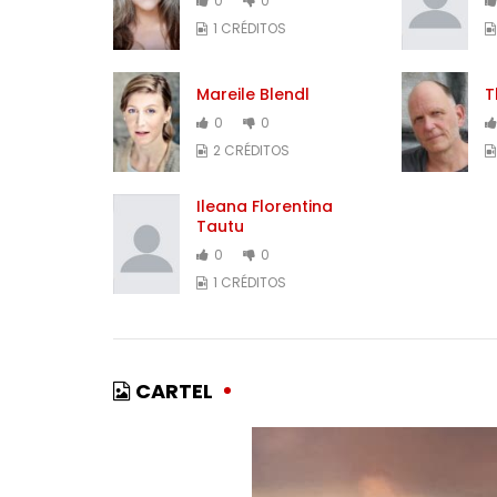
0
0
1 CRÉDITOS
Mareile Blendl
T
0
0
2 CRÉDITOS
Ileana Florentina
Tautu
0
0
1 CRÉDITOS
CARTEL