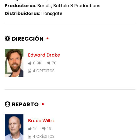
Productoras:
BondIt, Buffalo 8 Productions
Distribuidoras:
Lionsgate
DIRECCIÓN
Edward Drake
0.9K
70
4 CRÉDITOS
REPARTO
Bruce Willis
1K
16
4 CRÉDITOS