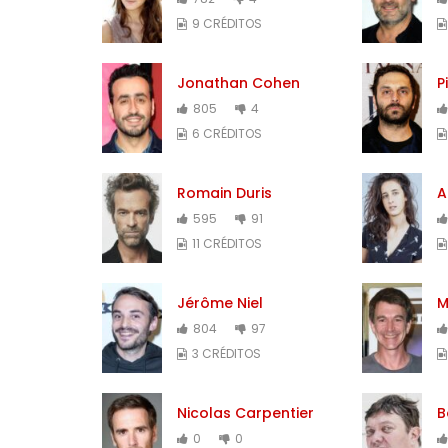
9 CRÉDITOS
Jonathan Cohen
P
805
4
6 CRÉDITOS
Romain Duris
A
595
91
11 CRÉDITOS
Jérôme Niel
M
804
97
3 CRÉDITOS
Nicolas Carpentier
B
0
0