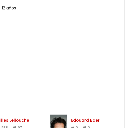
12 años
illes Lellouche
Édouard Baer
538
97
0
0