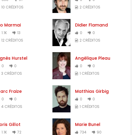
10 CRÉDITOS
2 CRÉDITOS
io Marmai
Didier Flamand
1.1K
13
0
0
12 CRÉDITOS
2 CRÉDITOS
gnès Hurstel
Angélique Pleau
0
0
0
0
3 CRÉDITOS
1 CRÉDITOS
arc Fraize
Matthias Girbig
0
0
0
0
4 CRÉDITOS
1 CRÉDITOS
oris Gillot
Marie Bunel
1.1K
72
734
90