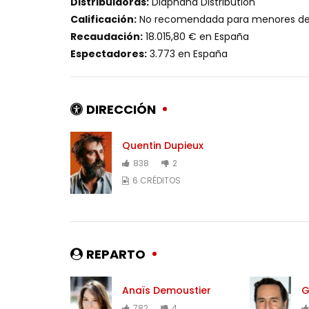
Distribuidoras:
Diaphana Distribution
Calificación:
No recomendada para menores de 
Recaudación:
18.015,80 € en España
Espectadores:
3.773 en España
DIRECCIÓN
Quentin Dupieux
838
2
6 CRÉDITOS
REPARTO
Anaïs Demoustier
G
782
4