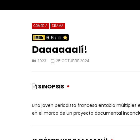
COMEDIA
DRAMA
6.6
/ 10
Daaaaaalí!
2023
25 OCTUBRE 2024
SINOPSIS
Una joven periodista francesa entabla múltiples e
en el marco de un proyecto documental inconcl