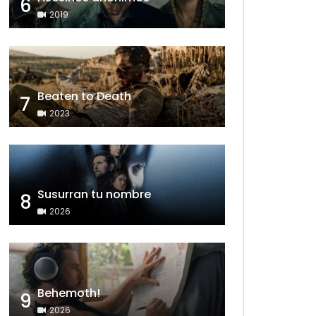
6
2019
Beaten to Death
7
2023
Susurran tu nombre
8
2026
Behemoth!
9
2026