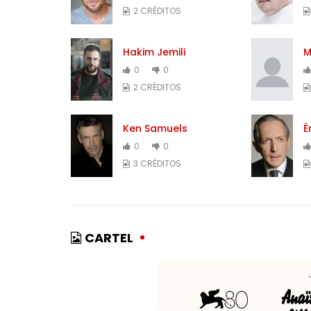
2 CRÉDITOS
Hakim Jemili
M
0
0
2 CRÉDITOS
Ken Samuels
É
0
0
3 CRÉDITOS
CARTEL