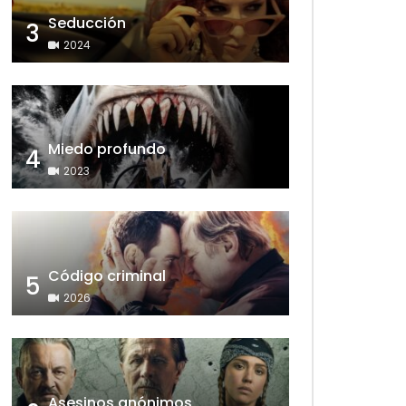
Seducción
3
2024
Miedo profundo
4
2023
Código criminal
5
2026
Asesinos anónimos