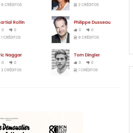
6 CRÉDITOS
2 CRÉDITOS
artial Rollin
Philippe Dusseau
0
0
0
0
1 CRÉDITOS
8 CRÉDITOS
ric Naggar
Tom Dingler
0
0
0
0
2 CRÉDITOS
1 CRÉDITOS