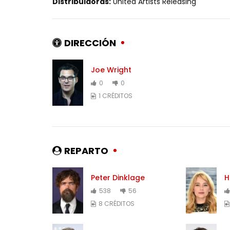
Distribuidoras:
United Artists Releasing
DIRECCIÓN
Joe Wright
0
0
1 CRÉDITOS
REPARTO
Peter Dinklage
H
538
56
8 CRÉDITOS