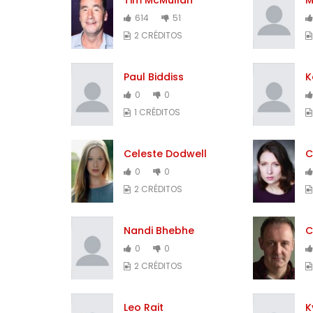
614
51
2 CRÉDITOS
Paul Biddiss
K
0
0
1 CRÉDITOS
Celeste Dodwell
C
0
0
2 CRÉDITOS
Nandi Bhebhe
C
0
0
2 CRÉDITOS
Leo Rait
K