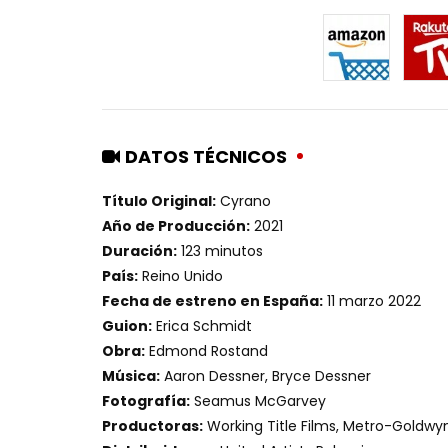
DATOS TÉCNICOS
Título Original:
Cyrano
Año de Producción:
2021
Duración:
123 minutos
País:
Reino Unido
Fecha de estreno en España:
11 marzo 2022
Guion:
Erica Schmidt
Obra:
Edmond Rostand
Música:
Aaron Dessner, Bryce Dessner
Fotografía:
Seamus McGarvey
Productoras:
Working Title Films, Metro-Goldw