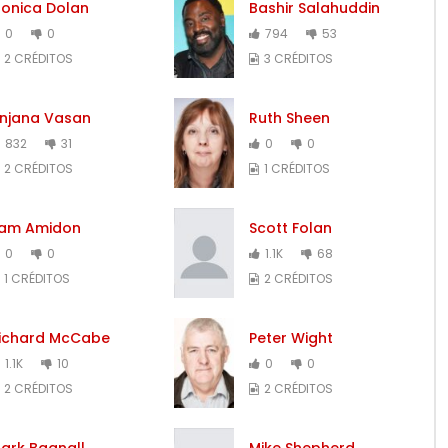
onica Dolan
Bashir Salahuddin
0
0
794
53
2 CRÉDITOS
3 CRÉDITOS
njana Vasan
Ruth Sheen
832
31
0
0
2 CRÉDITOS
1 CRÉDITOS
am Amidon
Scott Folan
0
0
1.1K
68
1 CRÉDITOS
2 CRÉDITOS
ichard McCabe
Peter Wight
1.1K
10
0
0
2 CRÉDITOS
2 CRÉDITOS
ark Bagnall
Mike Shepherd