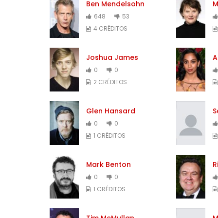
Ben Mendelsohn
M
648
53
4 CRÉDITOS
Joshua James
A
0
0
2 CRÉDITOS
Glen Hansard
S
0
0
1 CRÉDITOS
Mark Benton
R
0
0
1 CRÉDITOS
Tim McMullan
M