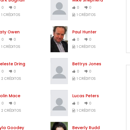
0
0
0
0
1 CRÉDITOS
1 CRÉDITOS
aty Owen
Paul Hunter
0
0
0
0
1 CRÉDITOS
1 CRÉDITOS
eleste Dring
Bettrys Jones
0
0
0
0
2 CRÉDITOS
1 CRÉDITOS
olin Mace
Lucas Peters
0
0
0
0
2 CRÉDITOS
1 CRÉDITOS
yla Goodey
Beverly Rudd