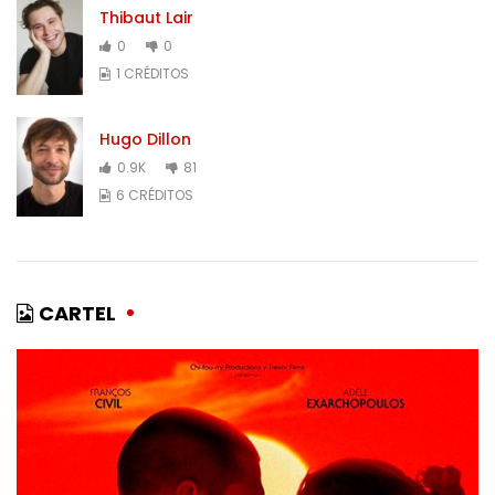
Thibaut Lair
0
0
1 CRÉDITOS
Hugo Dillon
0.9K
81
6 CRÉDITOS
CARTEL