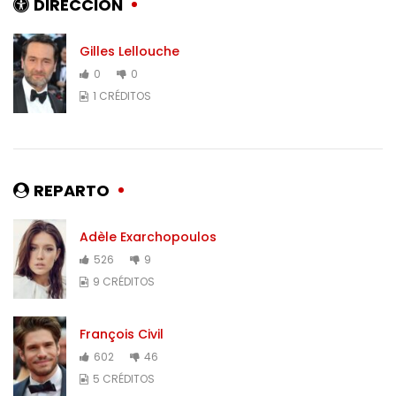
DIRECCIÓN
Gilles Lellouche
0
0
1 CRÉDITOS
REPARTO
Adèle Exarchopoulos
526
9
9 CRÉDITOS
François Civil
602
46
5 CRÉDITOS