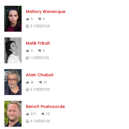
Mallory Wanecque
0
0
3 CRÉDITOS
Malik Frikah
0
0
1 CRÉDITOS
Alain Chabat
1K
21
3 CRÉDITOS
Benoît Poelvoorde
671
70
6 CRÉDITOS