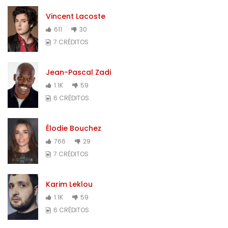
Vincent Lacoste
611
30
7 CRÉDITOS
Jean-Pascal Zadi
1.1K
59
6 CRÉDITOS
Élodie Bouchez
766
29
7 CRÉDITOS
Karim Leklou
1.1K
59
6 CRÉDITOS