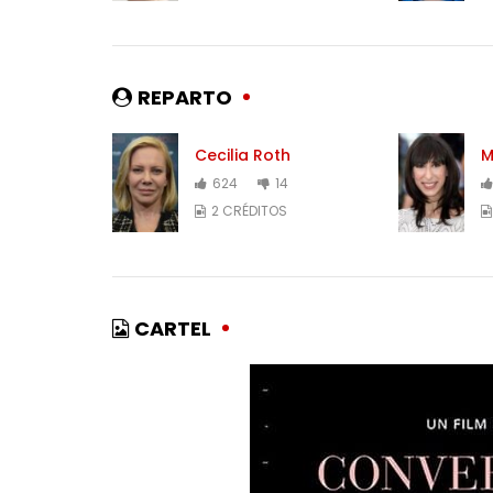
REPARTO
Cecilia Roth
M
624
14
2 CRÉDITOS
CARTEL