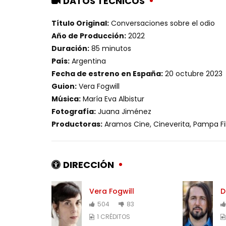
DATOS TÉCNICOS
Título Original:
Conversaciones sobre el odio
Año de Producción:
2022
Duración:
85 minutos
País:
Argentina
Fecha de estreno en España:
20 octubre 2023
Guion:
Vera Fogwill
Música:
María Eva Albistur
Fotografía:
Juana Jiménez
Productoras:
Aramos Cine, Cineverita, Pampa F
DIRECCIÓN
Vera Fogwill
D
504
83
1 CRÉDITOS