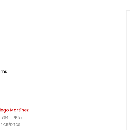
ilms
iego Martínez
864
87
1 CRÉDITOS