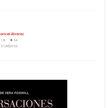
aricel Álvarez
1.1K
64
3 CRÉDITOS