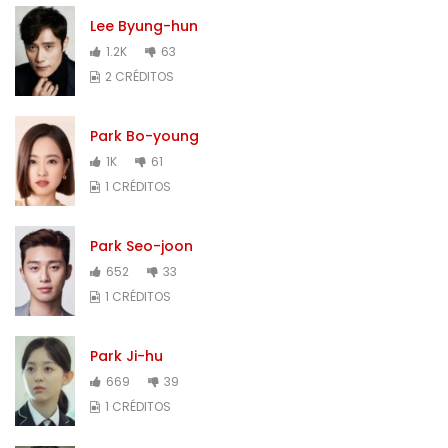
Lee Byung-hun
1.2K
63
2 CRÉDITOS
Park Bo-young
1K
61
1 CRÉDITOS
Park Seo-joon
652
33
1 CRÉDITOS
Park Ji-hu
669
39
1 CRÉDITOS