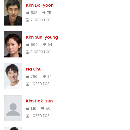
Kim Do-yoon
532
75
2 CRÉDITOS
Kim Sun-young
660
64
3 CRÉDITOS
Na Chul
796
24
1 CRÉDITOS
Kim Hak-sun
1.1K
50
1 CRÉDITOS