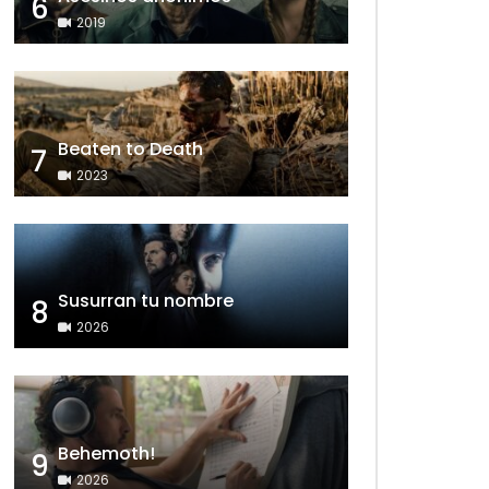
6
2019
Beaten to Death
7
2023
Susurran tu nombre
8
2026
Behemoth!
9
2026