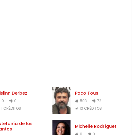
islinn Derbez
Paco Tous
0
0
503
72
1 CRÉDITOS
10 CRÉDITOS
stefanía de los
Michelle Rodríguez
antos
0
0