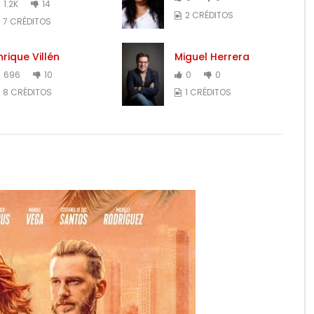
1.2K
14
2 CRÉDITOS
7 CRÉDITOS
nrique Villén
Miguel Herrera
696
10
0
0
8 CRÉDITOS
1 CRÉDITOS