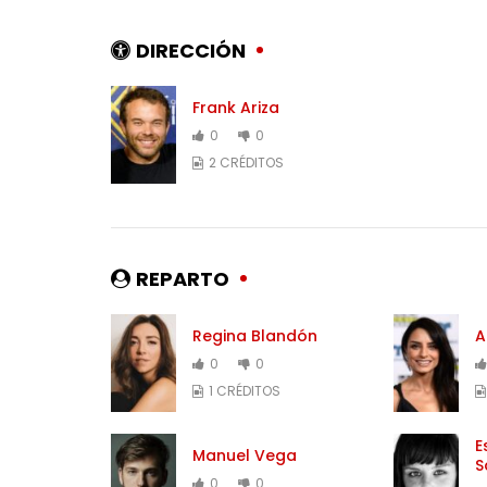
DIRECCIÓN
Frank Ariza
0
0
2 CRÉDITOS
REPARTO
Regina Blandón
A
0
0
1 CRÉDITOS
E
Manuel Vega
S
0
0