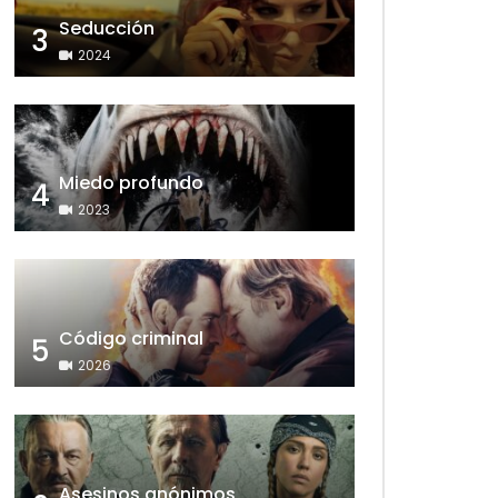
Seducción
3
2024
Miedo profundo
4
2023
Código criminal
5
2026
Asesinos anónimos