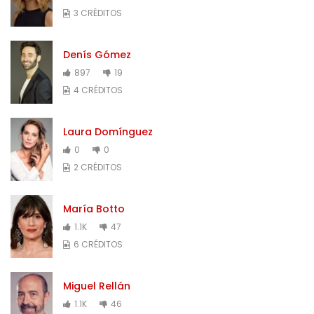
3 CRÉDITOS
Denís Gómez
897
19
4 CRÉDITOS
Laura Domínguez
0
0
2 CRÉDITOS
María Botto
1.1K
47
6 CRÉDITOS
Miguel Rellán
1.1K
46