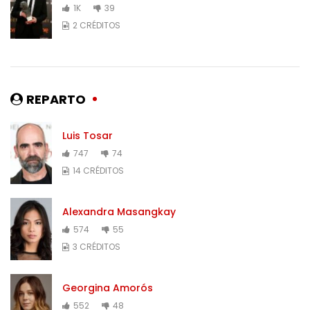
1K
39
2 CRÉDITOS
REPARTO
Luis Tosar
747
74
14 CRÉDITOS
Alexandra Masangkay
574
55
3 CRÉDITOS
Georgina Amorós
552
48