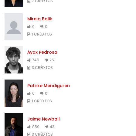
7 CRÉDITOS
Mirela Balik
0
0
1 CRÉDITOS
Áyax Pedrosa
745
25
3 CRÉDITOS
Patirke Mendiguren
0
0
1 CRÉDITOS
Jaime Newball
859
43
3 CRÉDITOS