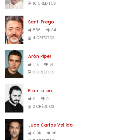
10 CRÉDITOS
Santi Prego
556
84
4 CRÉDITOS
Arón Piper
1.1K
61
6 CRÉDITOS
Fran Lareu
0
0
2 CRÉDITOS
Juan Carlos Vellido
0.9K
36