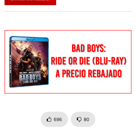
696
80