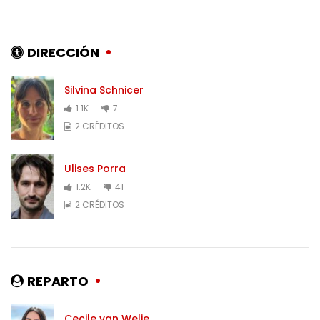
DIRECCIÓN
Silvina Schnicer
1.1K
7
2 CRÉDITOS
Ulises Porra
1.2K
41
2 CRÉDITOS
REPARTO
Cecile van Welie