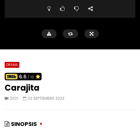
DRAMA
6.6
/ 10
Carajita
2021
22 SEPTIEMBRE 2023
SINOPSIS