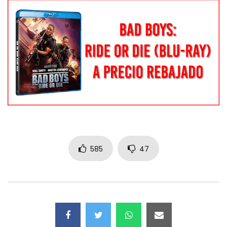
585
47