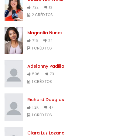
722
13
2 CRÉDITOS
Magnolia Nunez
715
24
1 CRÉDITOS
Adelanny Padilla
596
73
1 CRÉDITOS
Richard Douglas
1.2K
47
1 CRÉDITOS
Clara Luz Lozano