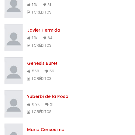
1.1K
31
1 CRÉDITOS
Javier Hermida
1.1K
64
1 CRÉDITOS
Genesis Buret
568
59
1 CRÉDITOS
Yuberbi de la Rosa
0.9K
21
1 CRÉDITOS
Mario Cersósimo