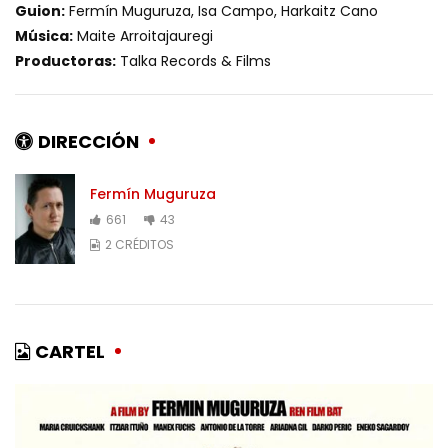
Guion:
Fermín Muguruza, Isa Campo, Harkaitz Cano
Música:
Maite Arroitajauregi
Productoras:
Talka Records & Films
DIRECCIÓN
Fermín Muguruza
661
43
2 CRÉDITOS
CARTEL