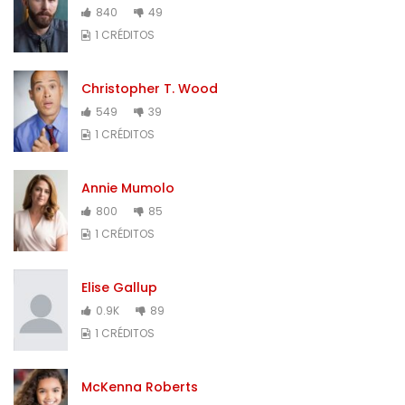
840
49
1 CRÉDITOS
Christopher T. Wood
549
39
1 CRÉDITOS
Annie Mumolo
800
85
1 CRÉDITOS
Elise Gallup
0.9K
89
1 CRÉDITOS
McKenna Roberts