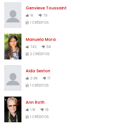
Genvieve Toussaint
1K
79
1 CRÉDITOS
Manuela Mora
742
58
2 CRÉDITOS
Aida Sexton
0.9K
17
1 CRÉDITOS
Ann Roth
1.1K
19
1 CRÉDITOS