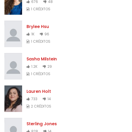
676
48
1 CRÉDITOS
Brylee Hsu
1K
96
1 CRÉDITOS
Sasha Milstein
1.2K
29
1 CRÉDITOS
Lauren Holt
733
14
2 CRÉDITOS
Sterling Jones
828
14