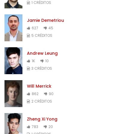
1 CRÉDITOS
Jamie Demetriou
627
45
5 CRÉDITOS
Andrew Leung
1K
10
3 CRÉDITOS
Will Merrick
862
90
2 CRÉDITOS
Zheng Xi Yong
783
20