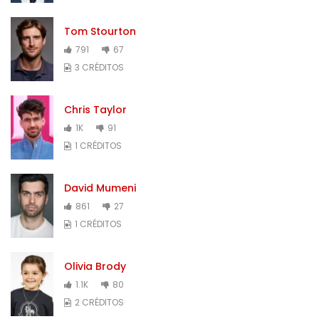
Tom Stourton
791
67
3 CRÉDITOS
Chris Taylor
1K
91
1 CRÉDITOS
David Mumeni
861
27
1 CRÉDITOS
Olivia Brody
1.1K
80
2 CRÉDITOS