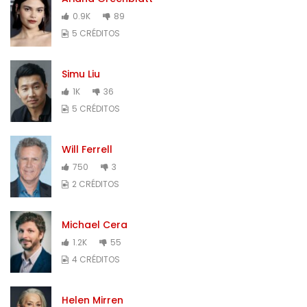
0.9K
89
5 CRÉDITOS
Simu Liu
1K
36
5 CRÉDITOS
Will Ferrell
750
3
2 CRÉDITOS
Michael Cera
1.2K
55
4 CRÉDITOS
Helen Mirren