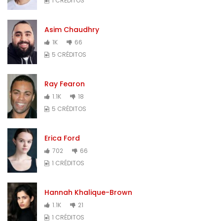
1 CRÉDITOS
Asim Chaudhry
1K
66
5 CRÉDITOS
Ray Fearon
1.1K
18
5 CRÉDITOS
Erica Ford
702
66
1 CRÉDITOS
Hannah Khalique-Brown
1.1K
21
1 CRÉDITOS