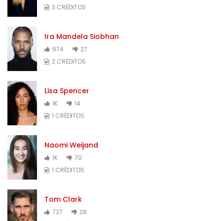
3 CRÉDITOS
Ira Mandela Siobhan
674
27
2 CRÉDITOS
Lisa Spencer
1K
14
1 CRÉDITOS
Naomi Weijand
1K
70
1 CRÉDITOS
Tom Clark
727
28