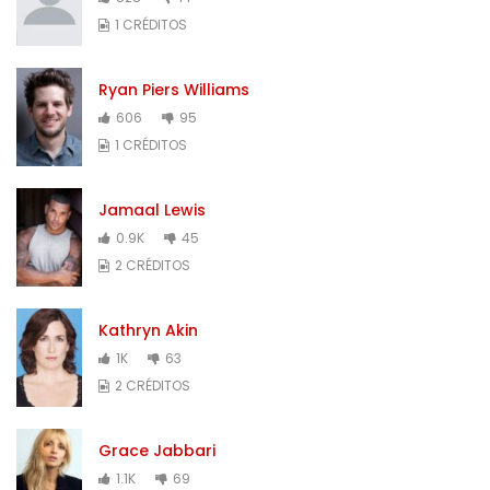
1 CRÉDITOS
Ryan Piers Williams
606
95
1 CRÉDITOS
Jamaal Lewis
0.9K
45
2 CRÉDITOS
Kathryn Akin
1K
63
2 CRÉDITOS
Grace Jabbari
1.1K
69