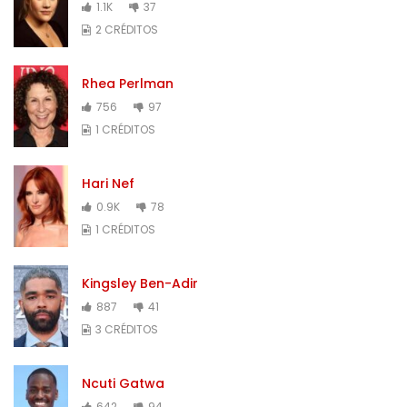
1.1K
37
2 CRÉDITOS
Rhea Perlman
756
97
1 CRÉDITOS
Hari Nef
0.9K
78
1 CRÉDITOS
Kingsley Ben-Adir
887
41
3 CRÉDITOS
Ncuti Gatwa
642
94