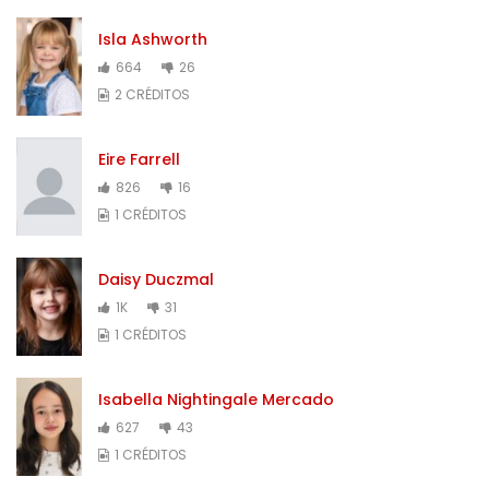
Isla Ashworth
664
26
2 CRÉDITOS
Eire Farrell
826
16
1 CRÉDITOS
Daisy Duczmal
1K
31
1 CRÉDITOS
Isabella Nightingale Mercado
627
43
1 CRÉDITOS