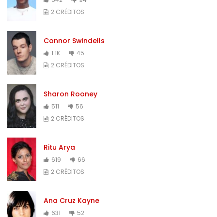
2 CRÉDITOS
Connor Swindells
1.1K
45
2 CRÉDITOS
Sharon Rooney
511
56
2 CRÉDITOS
Ritu Arya
619
66
2 CRÉDITOS
Ana Cruz Kayne
631
52