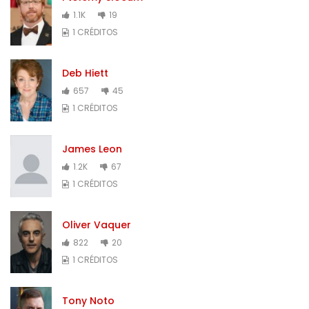
1.1K
19
1 CRÉDITOS
Deb Hiett
657
45
1 CRÉDITOS
James Leon
1.2K
67
1 CRÉDITOS
Oliver Vaquer
822
20
1 CRÉDITOS
Tony Noto