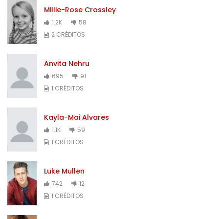
Millie-Rose Crossley
1.2K
58
2 CRÉDITOS
Anvita Nehru
695
91
1 CRÉDITOS
Kayla-Mai Alvares
1.1K
59
1 CRÉDITOS
Luke Mullen
742
12
1 CRÉDITOS