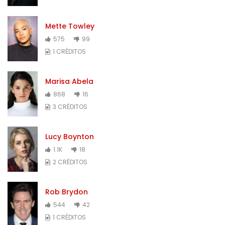
Mette Towley
575
99
1 CRÉDITOS
Marisa Abela
868
16
3 CRÉDITOS
Lucy Boynton
1.1K
18
2 CRÉDITOS
Rob Brydon
544
42
1 CRÉDITOS