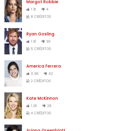
Margot Robbie
1.1K
4
8 CRÉDITOS
Ryan Gosling
1.1K
36
5 CRÉDITOS
America Ferrera
0.9K
42
2 CRÉDITOS
Kate McKinnon
1.2K
28
4 CRÉDITOS
Ariana Greenblatt