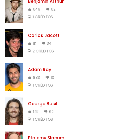
Benjamin Arthur
649
62
1 CRÉDITOS
Carlos Jacott
1K
34
2 CRÉDITOS
Adam Ray
883
10
1 CRÉDITOS
George Basil
1.1K
62
1 CRÉDITOS
Ptolemy Slocum