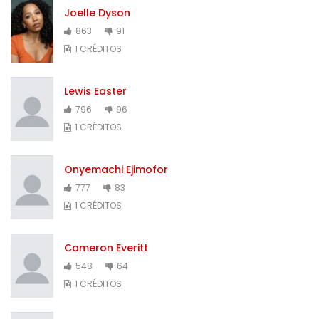
Joelle Dyson
863
91
1 CRÉDITOS
Lewis Easter
796
96
1 CRÉDITOS
Onyemachi Ejimofor
777
83
1 CRÉDITOS
Cameron Everitt
548
64
1 CRÉDITOS