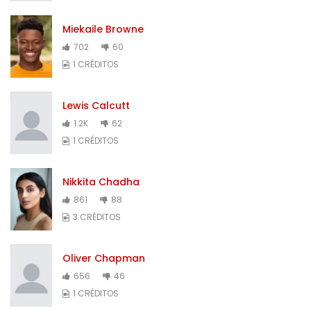
Miekaile Browne
702
60
1 CRÉDITOS
Lewis Calcutt
1.2K
62
1 CRÉDITOS
Nikkita Chadha
861
88
3 CRÉDITOS
Oliver Chapman
656
46
1 CRÉDITOS