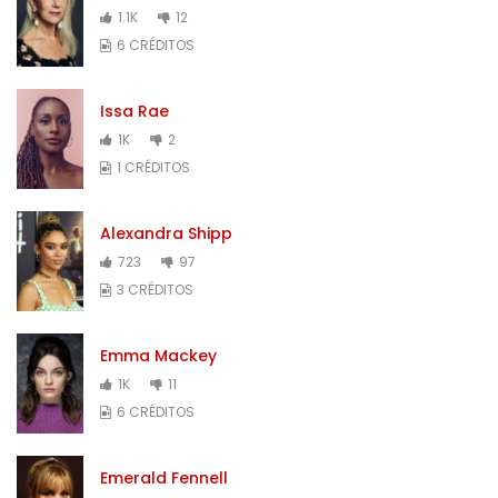
1.1K
12
6 CRÉDITOS
Issa Rae
1K
2
1 CRÉDITOS
Alexandra Shipp
723
97
3 CRÉDITOS
Emma Mackey
1K
11
6 CRÉDITOS
Emerald Fennell