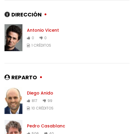
DIRECCIÓN
Antonio Vicent
0
0
1 CRÉDITOS
REPARTO
Diego Anido
817
99
10 CRÉDITOS
Pedro Casablanc
506
40