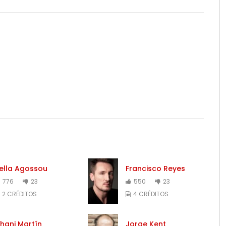
ella Agossou
Francisco Reyes
776
23
550
23
2 CRÉDITOS
4 CRÉDITOS
hani Martín
Jorge Kent