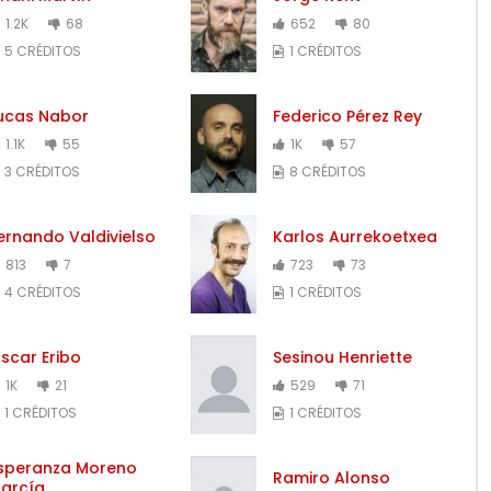
1.2K
68
652
80
5 CRÉDITOS
1 CRÉDITOS
ucas Nabor
Federico Pérez Rey
1.1K
55
1K
57
3 CRÉDITOS
8 CRÉDITOS
ernando Valdivielso
Karlos Aurrekoetxea
813
7
723
73
4 CRÉDITOS
1 CRÉDITOS
scar Eribo
Sesinou Henriette
1K
21
529
71
1 CRÉDITOS
1 CRÉDITOS
speranza Moreno
Ramiro Alonso
arcía