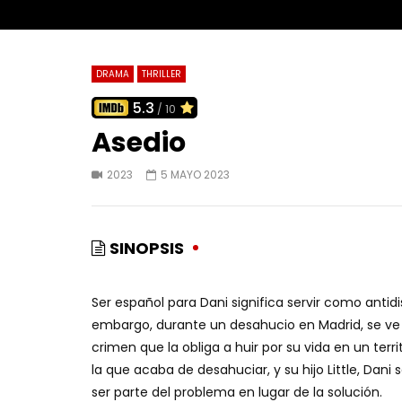
DRAMA
THRILLER
5.3
/ 10
Asedio
2023
5 MAYO 2023
SINOPSIS
Ser español para Dani significa servir como antidis
embargo, durante un desahucio en Madrid, se ve 
crimen que la obliga a huir por su vida en un terr
la que acaba de desahuciar, y su hijo Little, Dan
ser parte del problema en lugar de la solución.