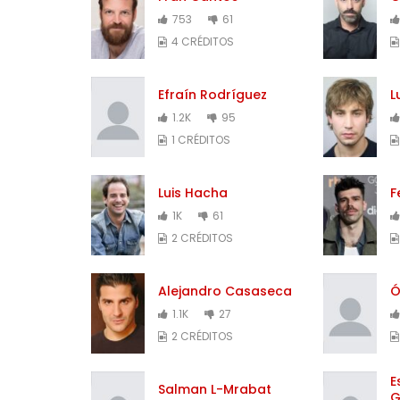
753
61
4 CRÉDITOS
Efraín Rodríguez
L
1.2K
95
1 CRÉDITOS
Luis Hacha
F
1K
61
2 CRÉDITOS
Alejandro Casaseca
Ó
1.1K
27
2 CRÉDITOS
E
Salman L-Mrabat
G