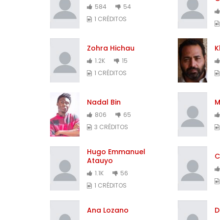
584
54
1 CRÉDITOS
Zohra Hichau
K
1.2K
15
1 CRÉDITOS
Nadal Bin
M
806
65
3 CRÉDITOS
Hugo Emmanuel
C
Atauyo
1.1K
56
1 CRÉDITOS
Ana Lozano
D