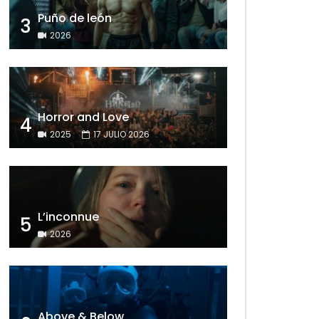
Puño de león
3
2026
Horror and Love
4
2025
17 JULIO 2026
L’inconnue
5
2026
Above & Below