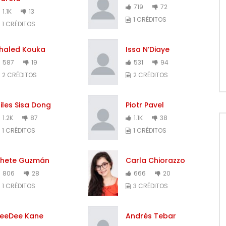
719
72
1.1K
13
1 CRÉDITOS
1 CRÉDITOS
haled Kouka
Issa N’Diaye
587
19
531
94
2 CRÉDITOS
2 CRÉDITOS
iles Sisa Dong
Piotr Pavel
1.2K
87
1.1K
38
1 CRÉDITOS
1 CRÉDITOS
hete Guzmán
Carla Chiorazzo
806
28
666
20
1 CRÉDITOS
3 CRÉDITOS
eeDee Kane
Andrés Tebar