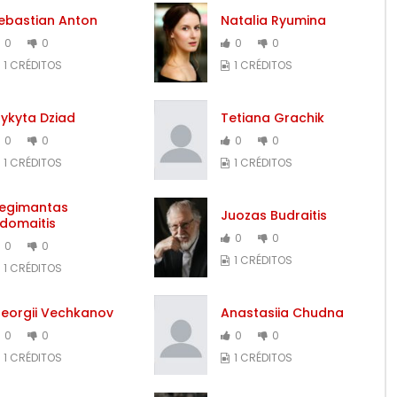
ebastian Anton
Natalia Ryumina
0
0
0
0
1 CRÉDITOS
1 CRÉDITOS
ykyta Dziad
Tetiana Grachik
0
0
0
0
1 CRÉDITOS
1 CRÉDITOS
egimantas
Juozas Budraitis
domaitis
0
0
0
0
1 CRÉDITOS
1 CRÉDITOS
eorgii Vechkanov
Anastasiia Chudna
0
0
0
0
1 CRÉDITOS
1 CRÉDITOS