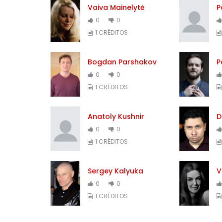
Vaiva Mainelytė
P
0
0
1 CRÉDITOS
Bogdan Parshakov
P
0
0
1 CRÉDITOS
Anatoly Kushnir
D
0
0
1 CRÉDITOS
Sergey Kalyuka
V
0
0
1 CRÉDITOS