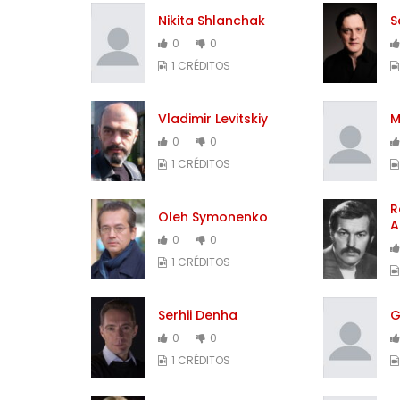
Nikita Shlanchak
S
0
0
1 CRÉDITOS
Vladimir Levitskiy
M
0
0
1 CRÉDITOS
R
Oleh Symonenko
A
0
0
1 CRÉDITOS
Serhii Denha
G
0
0
1 CRÉDITOS