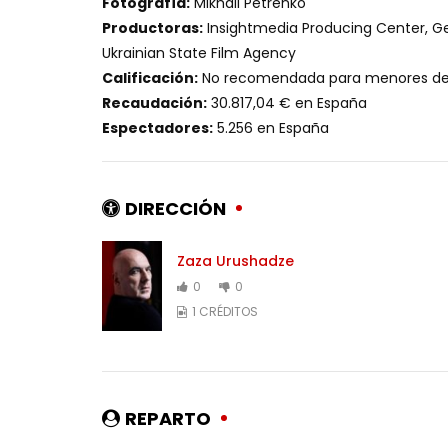
Fotografía:
Mikhail Petrenko
Productoras:
Insightmedia Producing Center, Geor
Ukrainian State Film Agency
Calificación:
No recomendada para menores de 
Recaudación:
30.817,04 € en España
Espectadores:
5.256 en España
DIRECCIÓN
Zaza Urushadze
0
0
1 CRÉDITOS
REPARTO