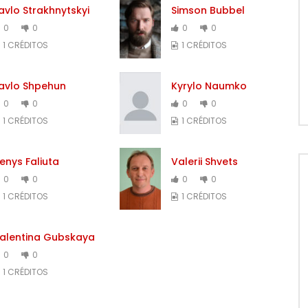
avlo Strakhnytskyi
Simson Bubbel
0
0
0
0
1 CRÉDITOS
1 CRÉDITOS
avlo Shpehun
Kyrylo Naumko
0
0
0
0
1 CRÉDITOS
1 CRÉDITOS
enys Faliuta
Valerii Shvets
0
0
0
0
1 CRÉDITOS
1 CRÉDITOS
alentina Gubskaya
0
0
1 CRÉDITOS