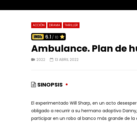
ACCIÓN
DRAMA
THRILLER
6.1
/ 10
Ambulance. Plan de h
2022
13 ABRIL 2022
SINOPSIS
El experimentado Will Sharp, en un acto desespe
obligado a recurrir a su hermano adoptivo Danny
participar en un robo al banco más grande de la 