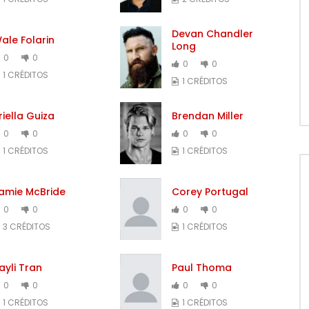
Devan Chandler
ale Folarin
Long
0
0
0
0
1 CRÉDITOS
1 CRÉDITOS
riella Guiza
Brendan Miller
0
0
0
0
1 CRÉDITOS
1 CRÉDITOS
amie McBride
Corey Portugal
0
0
0
0
3 CRÉDITOS
1 CRÉDITOS
ayli Tran
Paul Thoma
0
0
0
0
1 CRÉDITOS
1 CRÉDITOS