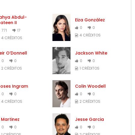
ahya Abdul-
Eiza González
ateen II
0
0
771
17
4 CRÉDITOS
4 CRÉDITOS
eir O’Donnell
Jackson White
0
0
0
0
2 CRÉDITOS
1 CRÉDITOS
oses Ingram
Colin Woodell
0
0
0
0
4 CRÉDITOS
2 CRÉDITOS
 Martinez
Jesse Garcia
0
0
0
0
1 CRÉDITOS
2 CRÉDITOS