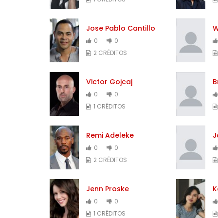
Jose Pablo Cantillo
W
0
0
2 CRÉDITOS
Victor Gojcaj
B
0
0
1 CRÉDITOS
Remi Adeleke
J
0
0
2 CRÉDITOS
Jenn Proske
K
0
0
1 CRÉDITOS