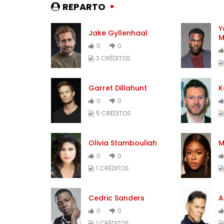
REPARTO
Y
Jake Gyllenhaal
M
0
0
3 CRÉDITOS
Garret Dillahunt
K
0
0
5 CRÉDITOS
Olivia Stambouliah
M
0
0
1 CRÉDITOS
Cedric Sanders
A
0
0
1 CRÉDITOS