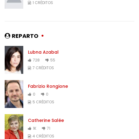
1 CRÉDITOS
REPARTO
Lubna Azabal
728
55
7 CRÉDITOS
Fabrizio Rongione
0
0
5 CRÉDITOS
Catherine Salée
1K
71
4 CRÉDITOS