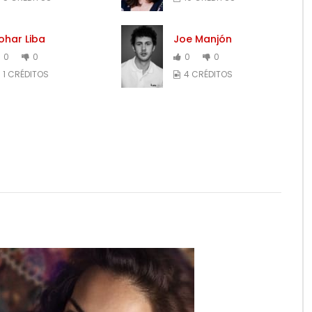
ohar Liba
Joe Manjón
0
0
0
0
1 CRÉDITOS
4 CRÉDITOS