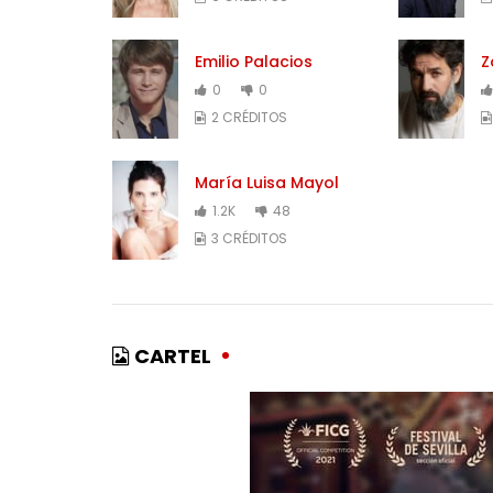
Emilio Palacios
Z
0
0
2 CRÉDITOS
María Luisa Mayol
1.2K
48
3 CRÉDITOS
CARTEL