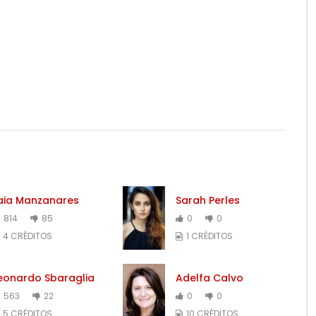
aia Manzanares
Sarah Perles
814
85
0
0
4 CRÉDITOS
1 CRÉDITOS
eonardo Sbaraglia
Adelfa Calvo
563
22
0
0
5 CRÉDITOS
10 CRÉDITOS