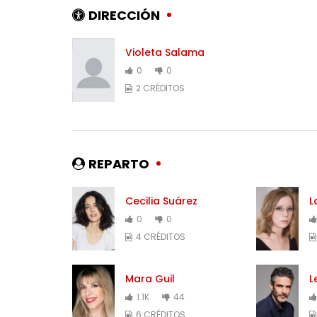
DIRECCIÓN
Violeta Salama
0
0
2 CRÉDITOS
REPARTO
Cecilia Suárez
L
0
0
4 CRÉDITOS
Mara Guil
L
1.1K
44
6 CRÉDITOS