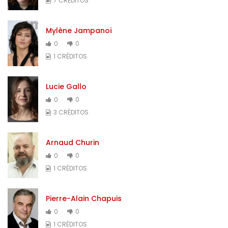
7 CRÉDITOS
Mylène Jampanoï
0
0
1 CRÉDITOS
Lucie Gallo
0
0
3 CRÉDITOS
Arnaud Churin
0
0
1 CRÉDITOS
Pierre-Alain Chapuis
0
0
1 CRÉDITOS