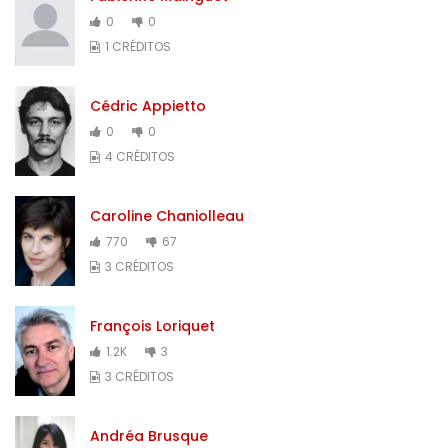
0
0
1 CRÉDITOS
Cédric Appietto
0
0
4 CRÉDITOS
Caroline Chaniolleau
770
67
3 CRÉDITOS
François Loriquet
1.2K
3
3 CRÉDITOS
Andréa Brusque