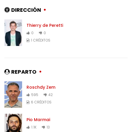
DIRECCIÓN
Thierry de Peretti
0
0
1 CRÉDITOS
REPARTO
Roschdy Zem
595
42
6 CRÉDITOS
Pio Marmai
1.1K
13