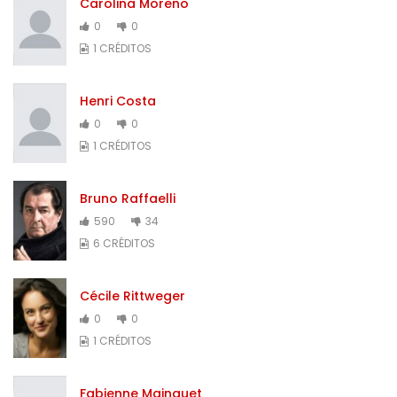
Carolina Moreno
0
0
1 CRÉDITOS
Henri Costa
0
0
1 CRÉDITOS
Bruno Raffaelli
590
34
6 CRÉDITOS
Cécile Rittweger
0
0
1 CRÉDITOS
Fabienne Mainguet