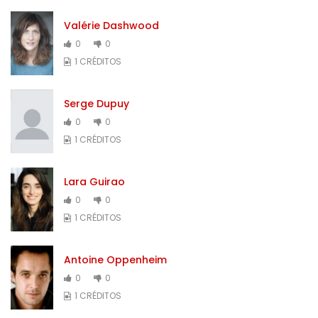
Valérie Dashwood
0
0
1 CRÉDITOS
Serge Dupuy
0
0
1 CRÉDITOS
Lara Guirao
0
0
1 CRÉDITOS
Antoine Oppenheim
0
0
1 CRÉDITOS