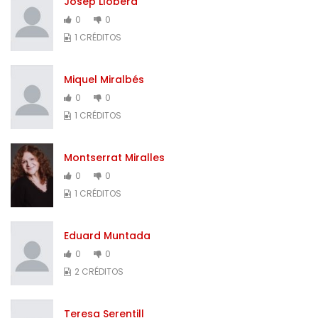
Josep Llobera
0
0
1 CRÉDITOS
Miquel Miralbés
0
0
1 CRÉDITOS
Montserrat Miralles
0
0
1 CRÉDITOS
Eduard Muntada
0
0
2 CRÉDITOS
Teresa Serentill