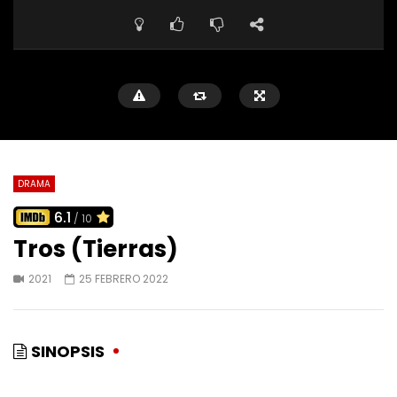
DRAMA
6.1
/ 10
Tros (Tierras)
2021
25 FEBRERO 2022
SINOPSIS